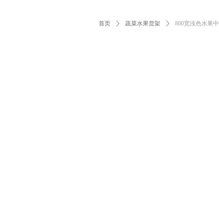
首页
ꄲ
蔬菜水果货架
ꄲ
800宽浅色水果